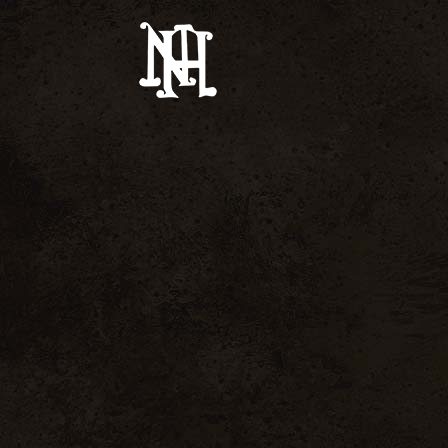
Œnotourisme
Mariage
Gîte
Lieu
uges
Expériences Œnotouristiques
Salle De Mariage
ancs Et Rosés
Les Événements Du Château
Nos Prestataires
ux Naturels