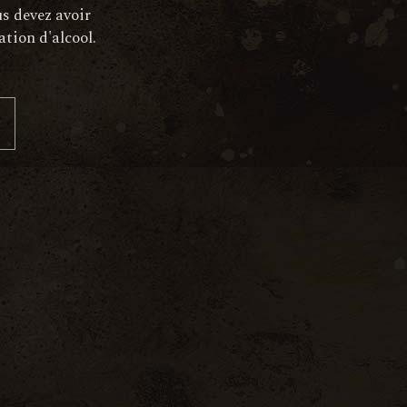
u
us devez avoir
e
ation d'alcool.
s
É
v
è
n
e
m
e
n
t