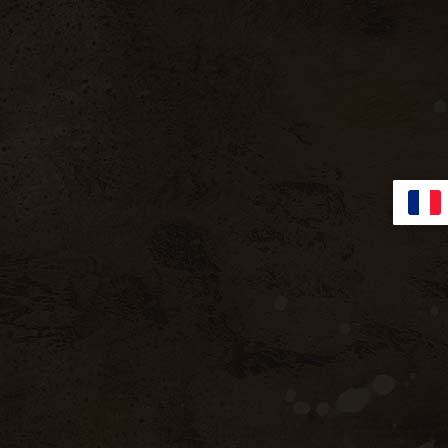
x De Réception
Contact
Mon Compte
Home
Evènement