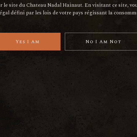
 le site du Chateau Nadal Hainaut. En visitant ce site, vo
légal défini par les lois de votre pays régissant la consomm
Route departementale 37, LE SOLER
e nous sensibiliser à des sujets importants tels que la
nt, la biodiversité, l'écologie intérieure, les médecines
gétale, l'économie circulaire, l'Upcycling…
Yes I Am
No I Am Not