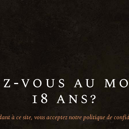
Il n’y a pas d’évènements à venir.
ez-vous au mo
ments passés
18 ans?
ant à ce site, vous acceptez notre politique de confid
h00